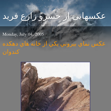
عكسهایی از خسرو زارع فريد
Monday, July 04, 2005
عكس نماي بيروني يكي از خانه هاي دهكده
كندوان